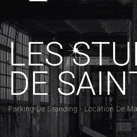
L
E
S
S
T
U
D
E
S
A
I
N
Parking De Standing - Location De Mat