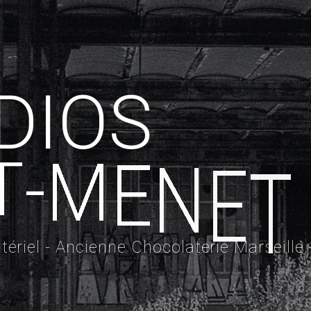
D
I
O
S
T
-
M
E
N
E
T
ériel - Ancienne Chocolaterie Marseille 