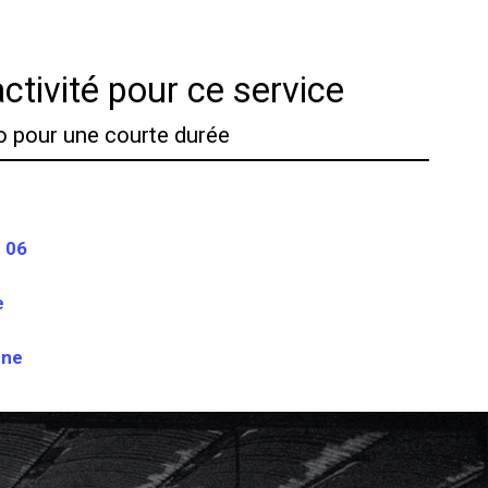
ctivité pour ce service
o pour une courte durée
r 06
e
nne