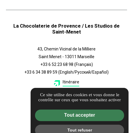
La Chocolaterie de Provence / Les Studios de
Saint-Menet
43, Chemin Vicinal de la Milliere
Saint Menet - 13011 Marseille
+33 6 52 23 68 98
(Français)
+33 6 34 38 89 59
(English/Русский/Español)
Itinéraire
Ce site utilise des cookies et vous donne le
Également
contrôle sur ceux que vous souhaitez activer
Guide local
Tout accepter
Informations complémentaires
Mentions légales
Tout refuser
Politique de confidentialité