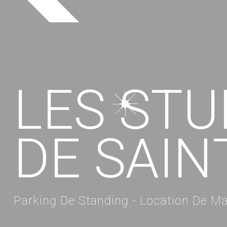
L
E
S
S
T
U
D
E
S
A
I
N
Parking De Standing - Location De Mat