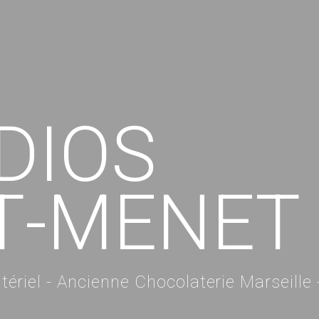
D
I
O
S
T
-
M
E
N
E
T
ériel - Ancienne Chocolaterie Marseille 