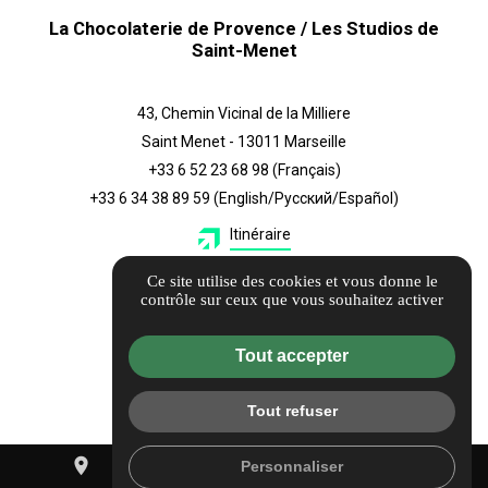
La Chocolaterie de Provence / Les Studios de
Saint-Menet
43, Chemin Vicinal de la Milliere
Saint Menet - 13011 Marseille
+33 6 52 23 68 98
(Français)
+33 6 34 38 89 59
(English/Русский/Español)
Itinéraire
Ce site utilise des cookies et vous donne le
Également
contrôle sur ceux que vous souhaitez activer
Guide local
Tout accepter
Informations complémentaires
Mentions légales
Tout refuser
Politique de confidentialité
Flux RSS
place
mail
call
Personnaliser
Gestion des cookies