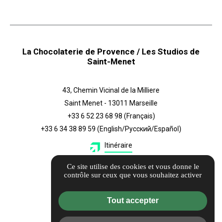
La Chocolaterie de Provence / Les Studios de
Saint-Menet
43, Chemin Vicinal de la Milliere
Saint Menet - 13011 Marseille
+33 6 52 23 68 98
(Français)
+33 6 34 38 89 59
(English/Русский/Español)
Itinéraire
Ce site utilise des cookies et vous donne le
Également
contrôle sur ceux que vous souhaitez activer
Guide local
Tout accepter
Informations complémentaires
Mentions légales